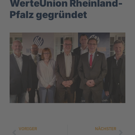
WerteUnion Rheinland-
Pfalz gegründet
VORIGER
NÄCHSTER