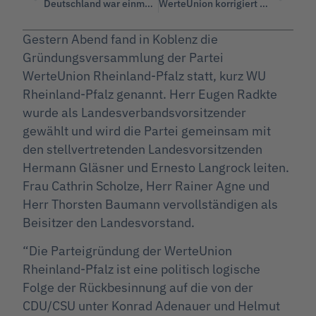
Deutschland war einmal die Apotheke der Welt, jetzt sind wir von China abhängig.
WerteUnion korrigiert die Tagesschau: Waldbrände nehmen nicht zu, sondern gehen seit 2003 zurück!
Gestern Abend fand in Koblenz die
Gründungsversammlung der Partei
WerteUnion Rheinland-Pfalz statt, kurz WU
Rheinland-Pfalz genannt. Herr Eugen Radkte
wurde als Landesverbandsvorsitzender
gewählt und wird die Partei gemeinsam mit
den stellvertretenden Landesvorsitzenden
Hermann Gläsner und Ernesto Langrock leiten.
Frau Cathrin Scholze, Herr Rainer Agne und
Herr Thorsten Baumann vervollständigen als
Beisitzer den Landesvorstand.
“Die Parteigründung der WerteUnion
Rheinland-Pfalz ist eine politisch logische
Folge der Rückbesinnung auf die von der
CDU/CSU unter Konrad Adenauer und Helmut