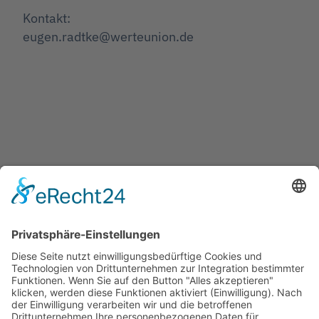
Kontakt:
eugen.radtke@werteunion.de
Jetzt teilen
Facebook
Twitter
LinkedIn
Pinterest
WhatsApp
Telegram
XING
Email