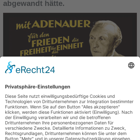
abgewandt hätte.
Heute wäre Konrad Adenauer 150 Jahre alt
geworden. Die ebenso unbequeme wie plausible
Antwort lautet: wahrscheinlich nicht. Adenauer war
kein Ideologe, sondern ein freiheitlich denkender
Gestalter mit festem Wertefundament. Sein […]