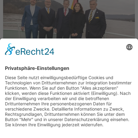
Der neue Vorstand von l.n.r. Alexander Mitsch, Albert
Weiler, der Vorsitzende Hans-Georg Maaßen, Sylvia
Kaufhold und Kay-Achim Schönbach Am 17.2.2024
wurde unsere Partei in Bonn gegründet. Die ersten
55 […]