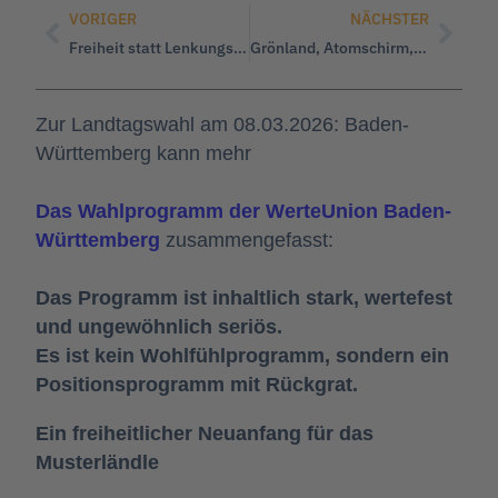
VORIGER
NÄCHSTER
Freiheit statt Lenkungsstaat: Warum neue Zucker- und Alkoholabgaben der falsche Weg sind
Grönland, Atomschirm, Truppenfantasien… Sicherheit braucht Maß, Recht und Freiheit, keine Eskalationspolitik
Zur Landtagswahl am 08.03.2026: Baden-
Württemberg kann mehr
Das Wahlprogramm der WerteUnion Baden-
Württemberg
 zusammengefasst:
Das Programm ist inhaltlich stark, wertefest 
und ungewöhnlich seriös.
Es ist kein Wohlfühlprogramm, sondern ein 
Positionsprogramm mit Rückgrat.
Ein freiheitlicher Neuanfang für das
Musterländle